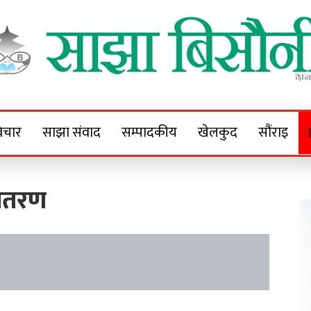
Sajha Bisaunee
e News Portal
िचार
साझा संवाद
सम्पादकीय
खेलकुद
सौंराइ
वितरण