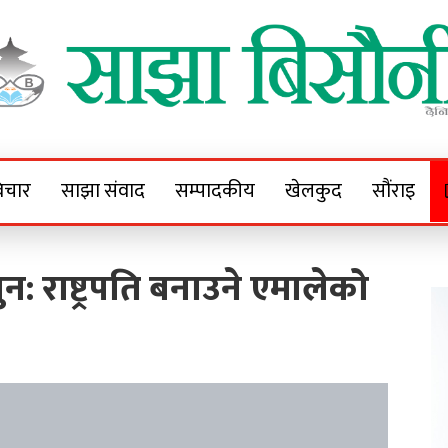
Sajha Bisaunee
e News Portal
िचार
साझा संवाद
सम्पादकीय
खेलकुद
सौंराइ
ुन: राष्ट्रपति बनाउने एमालेको