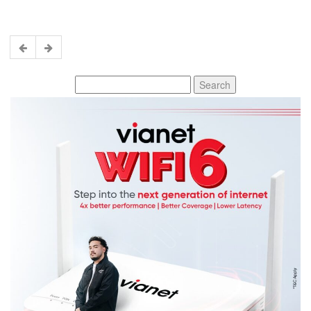
Search
for: