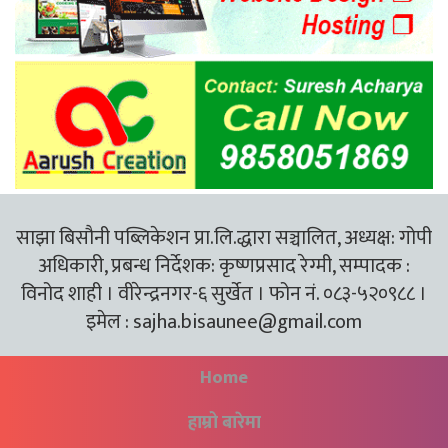
साझा बिसौनी पब्लिकेशन प्रा.लि.द्धारा सञ्चालित, अध्यक्ष: गोपी
अधिकारी, प्रबन्ध निर्देशक: कृष्णप्रसाद रेग्मी, सम्पादक :
विनोद शाही । वीरेन्द्रनगर-६ सुर्खेत । फोन नं. ०८३-५२०९८८ ।
इमेल :
sajha.bisaunee@gmail.com
Home
हाम्रो बारेमा