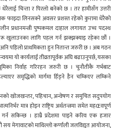
छि धेरैलाई चिन्ता र पिरलो बनेको छ । तर हामीसँग उत्तरी
िक फाइदा लिनसक्ने अवसर प्रशस्त रहेको कुरामा धेरैको
कालीन प्रधानमन्त्री पुष्पकमल दाहाल लगायत उच्च पदस्थ
रू खुलाउनका लागि पहल गर्न झक्झक्याइ रहेका छौं ।
 अनि पहिलो प्राथमिकता हुन नितान्त जरुरी छ । अब गठन
मन्वयमा यो कार्यलाई तीव्रतापूर्वक अघि बढाउनुपर्छ, यसका
 भूमिका निर्वाह गरिरहन जरुरी छ । चुनौतीकै गर्भबाट
ाएर समृद्धिको मार्गमा हिँड्ने हैन चम्किएर लम्किने
साधनको खोजखन्तर, पहिचान, अन्वेषण र समुचित सदुपयोग
िर्भर मात्र होइन राष्ट्रिय अर्थतन्त्रमा समेत महŒवपूर्ण
त गर्न सकिन्छ । हाम्रै प्रदेशमा पाइने करिव एक हजार
 नौ सय मेगावाटको माथिल्लो कर्णाली जलविद्युत आयोजना,