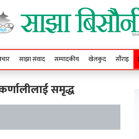
Sajha Bisaunee
e News Portal
िचार
साझा संवाद
सम्पादकीय
खेलकुद
सौंराइ
र्णालीलाई समृद्ध