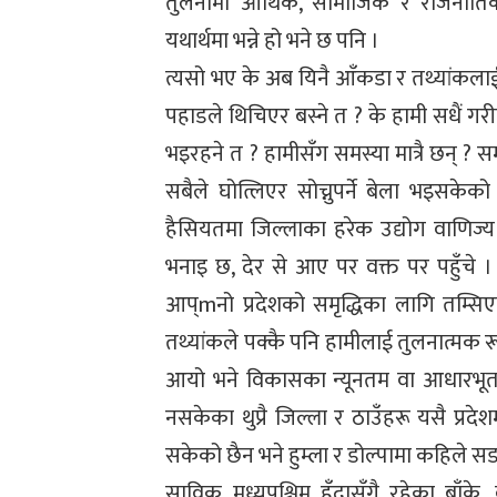
तुलनामा आर्थिक, सामाजिक र राजनीतिक
यथार्थमा भन्ने हो भने छ पनि ।
त्यसो भए के अब यिनै आँकडा र तथ्यांकलाई मा
पहाडले थिचिएर बस्ने त ? के हामी सधैं गरीब मा
भइरहने त ? हामीसँग समस्या मात्रै छन् ? 
सबैले घोत्लिएर सोच्नुपर्ने बेला भइसकेको
हैसियतमा जिल्लाका हरेक उद्योग वाणिज्य 
भनाइ छ, देर से आए पर वक्त पर पहुँचे 
आप्mनो प्रदेशको समृद्धिका लागि तम्सि
तथ्यांकले पक्कै पनि हामीलाई तुलनात्मक
आयो भने विकासका न्यूनतम वा आधारभूत आ
नसकेका थुप्रै जिल्ला र ठाउँहरू यसै प्रद
सकेको छैन भने हुम्ला र डोल्पामा कहिले सडक प
साविक मध्यपश्चिम हुँदासँगै रहेका बाँके