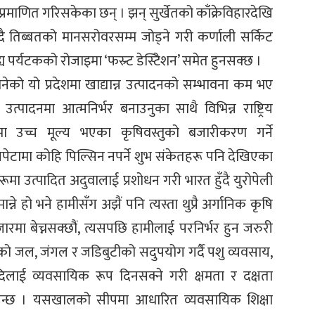
्रमाणित गरिसकेका छन् । झन् सुर्खेतको काँक्रेविहारदेखि
ँदै तिब्बतको मानसरोवरसम्म जोड्ने गरी कर्णाली सर्किट
र्यटकको रोजाइमा ‘फस्र्ट डेस्टिेशन’ समेत हुनसक्छ ।
को यो प्रदेशमा खाद्यान्न उत्पादनको सम्भावना कम भए
्पादनमा आत्मनिर्भर बनाउनुका साथै विभिन्न राष्ट्रिय
ोगमा उच्च मूल्य भएका कृषिवस्तुको बजारीकरण गर्ने
चपेटामा कोहि पिल्सिन नपर्ने शुभ संकेतहरू पनि देखिएका
 उत्पादित अदुवालाई प्रशोधन गरी भारत हुँदै युरोपेली
ने हो भने हामीसँग अझैं पनि त्यस्ता थुप्रै अर्गानिक कृषि
जारमा बेच्नसक्छौं, त्यसपछि हामीलाई परनिर्भर हुन जरुरी
ेको जल, जंगल र जडिबुटीको सदुपयोग गर्दै पशु व्यवसाय,
िलाई व्यवसायिक रूप दिनसक्ने गरी क्षमता र दक्षता
खिन्छ । यसखालको सीपमा आधारित व्यवसायिक शिक्षा