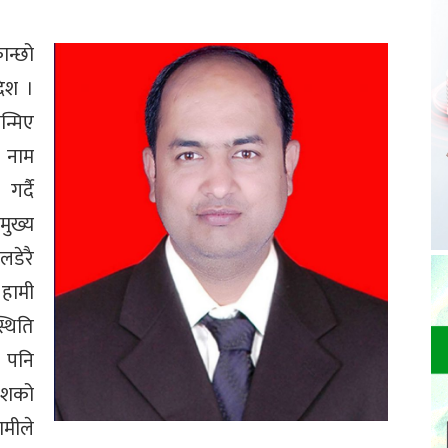
ान्छो
देश ।
न्मिए
ी नाम
र्दै
मुख्य
लडेरै
 हामी
्थिति
 पनि
देशको
ामीले