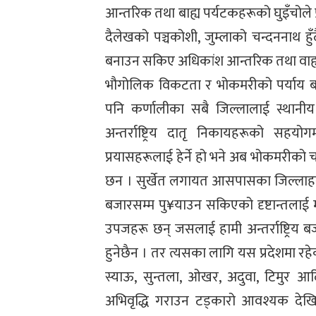
आन्तरिक तथा बाह्य पर्यटकहरूको घुइँचोले प
दैलेखको पञ्चकोशी, जुम्लाको चन्दननाथ हु
बनाउन सकिए अधिकांश आन्तरिक तथा वाह्य प
भौगोलिक विकटता र भोकमरीको पर्याय बने
पनि कर्णालीका सबै जिल्लालाई स्थानीय उत
अन्तर्राष्ट्रिय दातृ निकायहरूको सहय
प्रयासहरूलाई हेर्ने हो भने अब भोकमरीको 
छन । सुर्खेत लगायत आसपासका जिल्लाहरूमा
बजारसम्म पु¥याउन सकिएको दृष्टान्तलाई मान्
उपजहरू छन् जसलाई हामी अन्तर्राष्ट्रिय ब
हुनेछैन । तर त्यसका लागि यस प्रदेशमा रह
स्याऊ, सुन्तला, ओखर, अदुवा, टिमुर आद
अभिवृद्धि गराउन टड्कारो आवश्यक दे