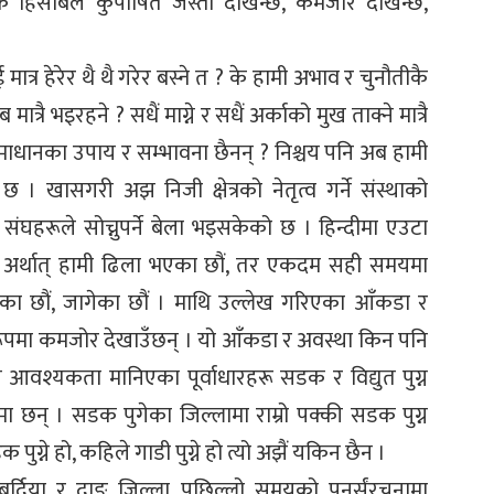
 हिसाबले कुपोषित जस्तो देखिन्छ, कमजोर देखिन्छ,
त्र हेरेर थै थै गरेर बस्ने त ? के हामी अभाव र चुनौतीकै
त्रै भइरहने ? सधैं माग्ने र सधैं अर्काको मुख ताक्ने मात्रै
समाधानका उपाय र सम्भावना छैनन् ? निश्चय पनि अब हामी
 छ । खासगरी अझ निजी क्षेत्रको नेतृत्व गर्ने संस्थाको
संघहरूले सोच्नुपर्ने बेला भइसकेको छ । हिन्दीमा एउटा
। अर्थात् हामी ढिला भएका छौं, तर एकदम सही समयमा
एका छौं, जागेका छौं । माथि उल्लेख गरिएका आँकडा र
 रूपमा कमजोर देखाउँछन् । यो आँकडा र अवस्था किन पनि
वश्यकता मानिएका पूर्वाधारहरू सडक र विद्युत पुग्न
ेशमा छन् । सडक पुगेका जिल्लामा राम्रो पक्की सडक पुग्न
ुग्ने हो, कहिले गाडी पुग्ने हो त्यो अझैं यकिन छैन ।
, बर्दिया र दाङ जिल्ला पछिल्लो समयको पुनर्संरचनामा