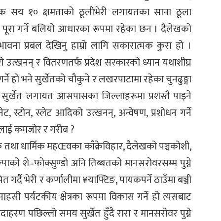
क सय १० क्षमताको ठूलीभेरी लगायतका साना ठूला
ा पूरा गर्ने बलियो आधारका रूपमा रहेका छन । दैलेखको
भावना प्रबल देखिनु हाम्रो लागि सकारात्मक कुरा हो ।
ी उत्खनन् र वितरणतर्फ प्रदेश सरकारको ध्यान यथाशीघ्र
ने हो भने सुर्खेतको चौकुने र लखरपाटामा रहेका चुनढुङ्गा
। सुर्खेत लगायत आसपासका जिल्लाहरूमा प्रशस्तै पाइने
ेट, स्टोन, स्लेट आदिको उत्खनन्, अन्वेषण, प्रशोधन गर्ने
मीलाई कमजोर र गरीब ?
ासिक तथा धार्मिक महŒवका काँक्रेविहार, दैलेखको पञ्चकोशी,
्पाको शे–फोक्सुण्डो अनि तिब्बतको मानसरोवरसम्म पुग्ने
ित गर्दै भेरी र कर्णालीमा ¥याफ्टिङ, पायकपर्ने ठाउँमा बञ्जी
हसी पर्यटकीय क्षेत्रका रूपमा विकास गर्ने हो त्यसबाट
ाहरण पछिल्लो समय सुर्खेत हुँदै रारा र मानसरोवर पुग्ने