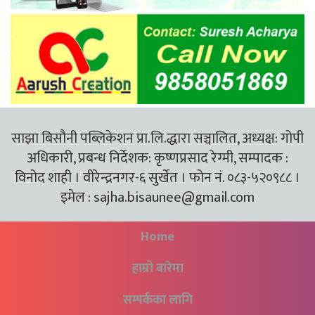
साझा बिसौनी पब्लिकेशन प्रा.लि.द्धारा सञ्चालित, अध्यक्ष: गोपी
अधिकारी, प्रबन्ध निर्देशक: कृष्णप्रसाद रेग्मी, सम्पादक :
विनोद शाही । वीरेन्द्रनगर-६ सुर्खेत । फोन नं. ०८३-५२०९८८ ।
इमेल :
sajha.bisaunee@gmail.com
Home
हाम्रो बारेमा
सम्पर्कका लागि