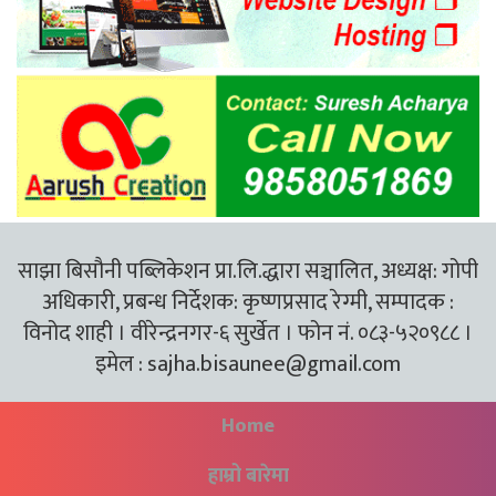
साझा बिसौनी पब्लिकेशन प्रा.लि.द्धारा सञ्चालित, अध्यक्ष: गोपी
अधिकारी, प्रबन्ध निर्देशक: कृष्णप्रसाद रेग्मी, सम्पादक :
विनोद शाही । वीरेन्द्रनगर-६ सुर्खेत । फोन नं. ०८३-५२०९८८ ।
इमेल :
sajha.bisaunee@gmail.com
Home
हाम्रो बारेमा