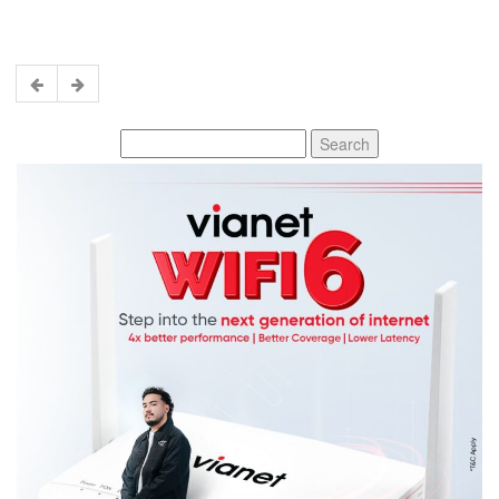
Search
for: