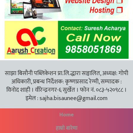
साझा बिसौनी पब्लिकेशन प्रा.लि.द्धारा सञ्चालित, अध्यक्ष: गोपी
अधिकारी, प्रबन्ध निर्देशक: कृष्णप्रसाद रेग्मी, सम्पादक :
विनोद शाही । वीरेन्द्रनगर-६ सुर्खेत । फोन नं. ०८३-५२०९८८ ।
इमेल :
sajha.bisaunee@gmail.com
Home
हाम्रो बारेमा