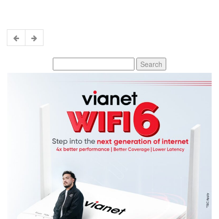
Search
for: