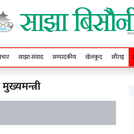
Sajha Bisaunee
e News Portal
िचार
साझा संवाद
सम्पादकीय
खेलकुद
सौंराइ
मुख्यमन्त्री