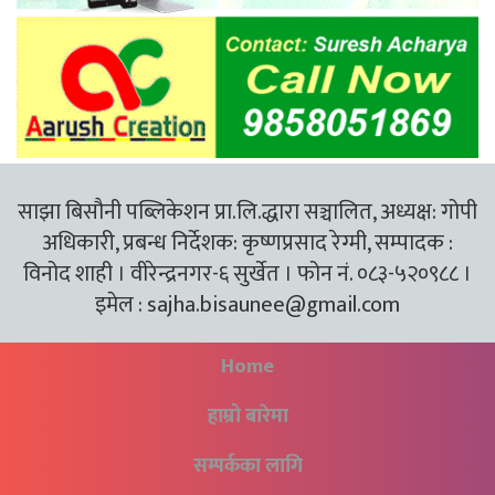
साझा बिसौनी पब्लिकेशन प्रा.लि.द्धारा सञ्चालित, अध्यक्ष: गोपी
अधिकारी, प्रबन्ध निर्देशक: कृष्णप्रसाद रेग्मी, सम्पादक :
विनोद शाही । वीरेन्द्रनगर-६ सुर्खेत । फोन नं. ०८३-५२०९८८ ।
इमेल :
sajha.bisaunee@gmail.com
Home
हाम्रो बारेमा
सम्पर्कका लागि