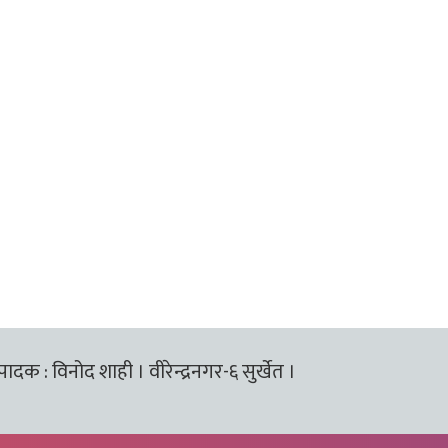
्पादक : विनोद शाही । वीरेन्द्रनगर-६ सुर्खेत ।