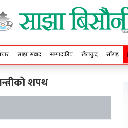
Sajha Bisaunee
e News Portal
िचार
साझा संवाद
सम्पादकीय
खेलकुद
सौंराइ
न्त्रीको शपथ