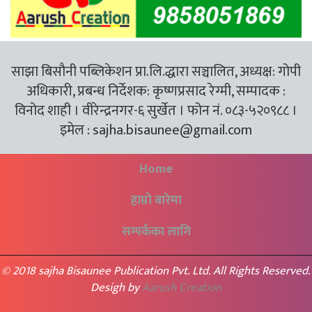
साझा बिसौनी पब्लिकेशन प्रा.लि.द्धारा सञ्चालित, अध्यक्ष: गोपी
अधिकारी, प्रबन्ध निर्देशक: कृष्णप्रसाद रेग्मी, सम्पादक :
विनोद शाही । वीरेन्द्रनगर-६ सुर्खेत । फोन नं. ०८३-५२०९८८ ।
इमेल :
sajha.bisaunee@gmail.com
Home
हाम्रो बारेमा
सम्पर्कका लागि
© 2018 sajha Bisaunee Publication Pvt. Ltd. All Rights Reserved.
Desigh by
Aarush Creation