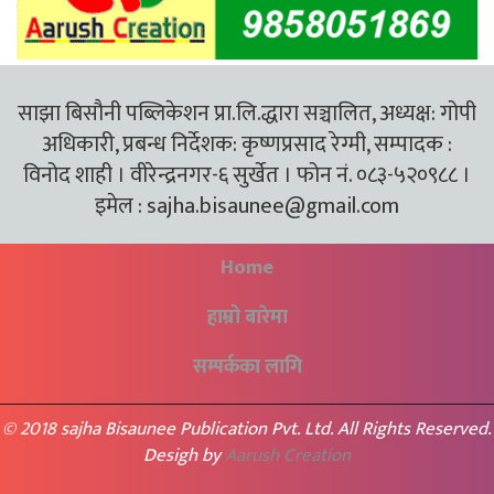
साझा बिसौनी पब्लिकेशन प्रा.लि.द्धारा सञ्चालित, अध्यक्ष: गोपी
अधिकारी, प्रबन्ध निर्देशक: कृष्णप्रसाद रेग्मी, सम्पादक :
विनोद शाही । वीरेन्द्रनगर-६ सुर्खेत । फोन नं. ०८३-५२०९८८ ।
इमेल :
sajha.bisaunee@gmail.com
Home
हाम्रो बारेमा
सम्पर्कका लागि
© 2018 sajha Bisaunee Publication Pvt. Ltd. All Rights Reserved.
Desigh by
Aarush Creation