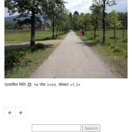
प्रकाशित मितिः
१७ जेष्ठ २०७३, सोमबार ०९:२०
Search