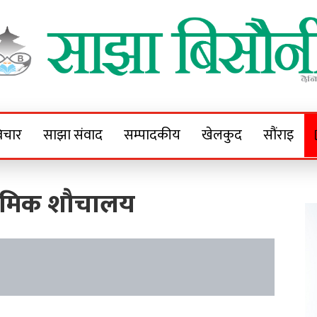
Sajha Bisaunee
e News Portal
िचार
साझा संवाद
सम्पादकीय
खेलकुद
सौंराइ
ामिक शौचालय