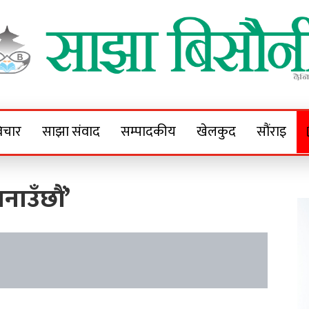
Sajha Bisaunee
e News Portal
िचार
साझा संवाद
सम्पादकीय
खेलकुद
सौंराइ
नाउँछौं’