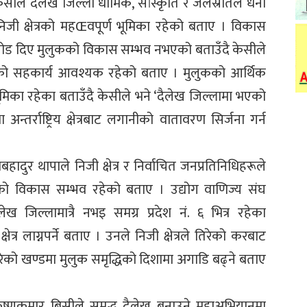
े दैलेख जिल्ला धार्मिक, सांस्कृति र जलस्रोतले धनी
ी क्षेत्रको महŒवपूर्ण भूमिका रहेको बताए । विकास
रै जोड दिए मुलुकको विकास सम्भव नभएको बताउँदै केसीले
 सरकारको सहकार्य आवश्यक रहेको बताए । मुलुकको आर्थिक
 भूमिका रहेका बताउँदै केसीले भने ‘दैलेख जिल्लामा भएको
न्तर्राष्ट्रिय क्षेत्रबाट लगानीको वातावरण सिर्जना गर्न
हादुर थापाले निजी क्षेत्र र निर्वाचित जनप्रतिनिधिहरूले
लुकको विकास सम्भव रहेको बताए । उद्योग वाणिज्य संघ
ेख जिल्लामात्रै नभइ समग्र प्रदेश नं. ६ भित्र रहेका
त्र लाग्नपर्ने बताए । उनले निजी क्षेत्रले तिरेको करबाट
रेको खण्डमा मुलुक समृद्धिको दिशामा अगाडि बढ्ने बताए
कृष्णकुमार बिसीले समृद्ध दैलेख बनाउने महाअभियानमा