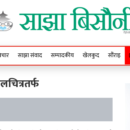
Sajha Bisaunee
e News Portal
िचार
साझा संवाद
सम्पादकीय
खेलकुद
सौंराइ
लचित्रतर्फ