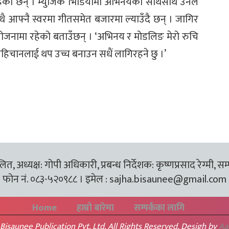
ेका छन् । म्युजिक भिडियोमा अभिनयका साथसाथै उनले
साथै आफ्नै स्वरमा गीतसमेत बजारमा ल्याउँदै छन् । जागिर
 योजनामा रहेको बताउँछन् । ‘अभिनय र मोडलिङ मेरो रुचि
शको पहिचानलाई थप उच्च बनाउन सधैं लागिरहने छु ।’
त, अध्यक्ष: गोपी अधिकारी, प्रबन्ध निर्देशक: कृष्णप्रसाद रेग्मी, सम
फोन नं. ०८३-५२०९८८ । इमेल :
sajha.bisaunee@gmail.com
Home
हाम्रो बारेमा
सम्पर्कका लागि
Bisaunee Publication Pvt. Ltd. All Rights Reserved. Desigh by
Aa