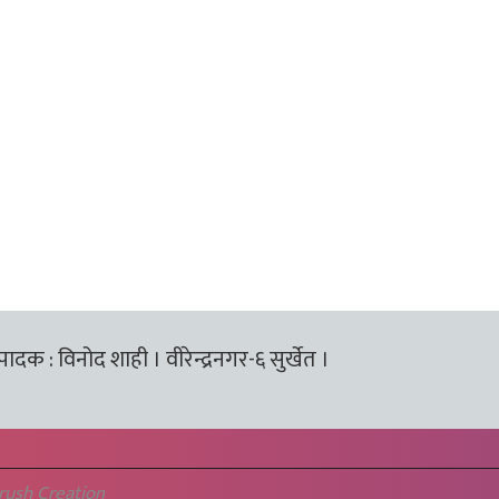
्पादक : विनोद शाही । वीरेन्द्रनगर-६ सुर्खेत ।
rush Creation