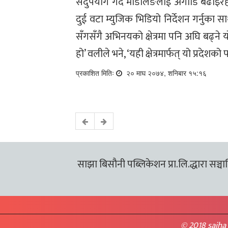
सदुपयोग गर्दै मोडलिङलाई अगाडि बढाइरह
दुई वटा म्युजिक भिडियो निर्देशन गर्नुका 
सँगसँगै अभिनयको क्षेत्रमा पनि अघि बढ्ने
हो’ वलीले भने, ‘यही क्षेत्रमार्फत् यो प्रदे
प्रकाशित मितिः
२० माघ २०७४, शनिबार १५:१६
साझा बिसौनी पब्लिकेशन प्रा.लि.द्धारा सञ्चालि
© 2018 sajha 