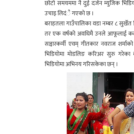
छोटो समयममा नै दुई दर्जन म्युजिक भिड
उचाइ लिदंै गएको छ ।
बराहतला गाउँपालिका वडा नम्बर ८ सुर्खे
तर एक वर्षको अवधिमै उनले आफूलाई कलाकार
सञ्चारकर्मी एवम् गीतकार नवराज शर्माक
भिडियोमा मोडलिङ करिअर सुरु गरेका 
भिडियोमा अभिनय गरिसकेका छन् ।