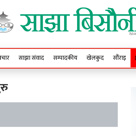
Sajha Bisaunee
e News Portal
िचार
साझा संवाद
सम्पादकीय
खेलकुद
सौंराइ
रु