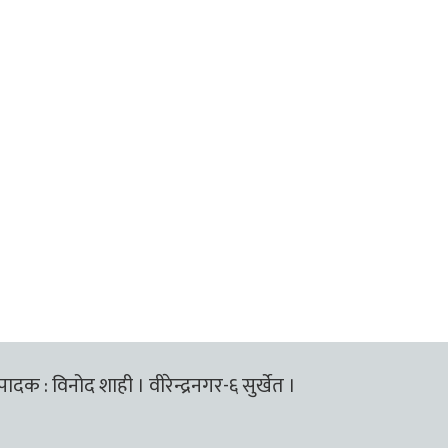
्पादक : विनोद शाही । वीरेन्द्रनगर-६ सुर्खेत ।