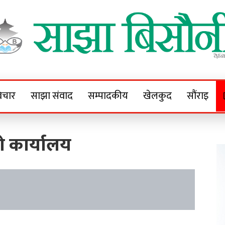
Sajha Bisaunee
e News Portal
िचार
साझा संवाद
सम्पादकीय
खेलकुद
सौंराइ
खको कार्यालय