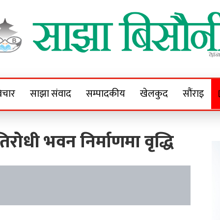
Sajha Bisaunee
e News Portal
िचार
साझा संवाद
सम्पादकीय
खेलकुद
सौंराइ
्रतिरोधी भवन निर्माणमा वृद्धि