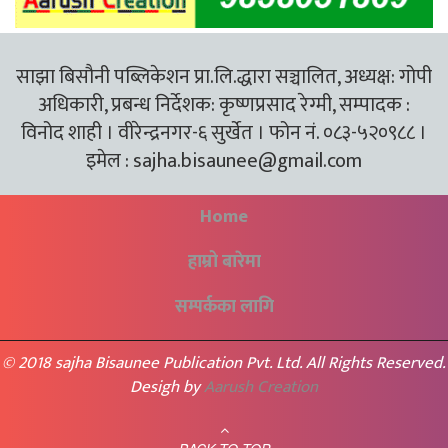
साझा बिसौनी पब्लिकेशन प्रा.लि.द्धारा सञ्चालित, अध्यक्ष: गोपी
अधिकारी, प्रबन्ध निर्देशक: कृष्णप्रसाद रेग्मी, सम्पादक :
विनोद शाही । वीरेन्द्रनगर-६ सुर्खेत । फोन नं. ०८३-५२०९८८ ।
इमेल :
sajha.bisaunee@gmail.com
Home
हाम्रो बारेमा
सम्पर्कका लागि
© 2018 sajha Bisaunee Publication Pvt. Ltd. All Rights Reserved.
Desigh by
Aarush Creation