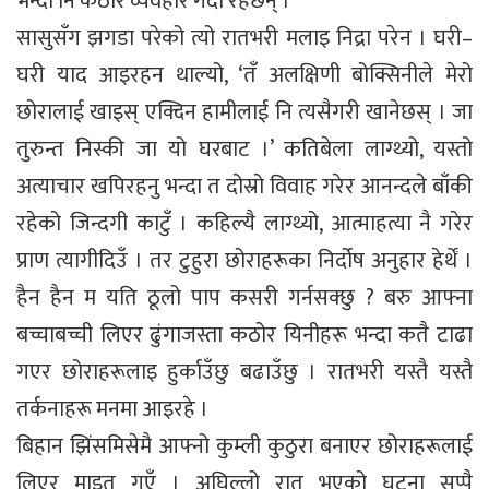
भन्दा नि कठोर व्यवहार गर्दा रहेछन् ।
सासुसँग झगडा परेको त्यो रातभरी मलाइ निद्रा परेन । घरी–
घरी याद आइरहन थाल्यो, ‘तँ अलक्षिणी बोक्सिनीले मेरो
छोरालाई खाइस् एक्दिन हामीलाई नि त्यसैगरी खानेछस् । जा
तुरुन्त निस्की जा यो घरबाट ।’ कतिबेला लाग्थ्यो, यस्तो
अत्याचार खपिरहनु भन्दा त दोस्रो विवाह गरेर आनन्दले बाँकी
रहेको जिन्दगी काटुँ । कहिल्यै लाग्थ्यो, आत्माहत्या नै गरेर
प्राण त्यागीदिउँ । तर टुहुरा छोराहरूका निर्दोष अनुहार हेर्थें ।
हैन हैन म यति ठूलो पाप कसरी गर्नसक्छु ? बरु आफ्ना
बच्चाबच्ची लिएर ढुंगाजस्ता कठोर यिनीहरू भन्दा कतै टाढा
गएर छोराहरूलाइ हुर्काउँछु बढाउँछु । रातभरी यस्तै यस्तै
तर्कनाहरू मनमा आइरहे ।
बिहान झिंसमिसेमै आफ्नो कुम्ली कुठुरा बनाएर छोराहरूलाई
लिएर माइत गएँ । अघिल्लो रात भएको घटना सप्पै