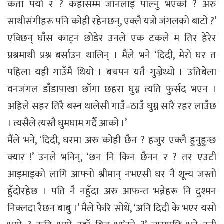
कता पर्यो र ? कहाँसम्म जानलाइ पाल्नु भएको ? अरु
साथीसंगीहरू पनि कोही रहेनछन्, एक्लै यत्रो जंगलको बाटो ?’
एक्छिन् घाँस काट्न छोडेर उनले एक टकले म तिर हेरेर
प्रश्नमाथी प्रश्न बर्साउन थालिन् । मैंले भने ‘दिदी, मेरो घर त
पहिला यही गाउँमै थियो । बचपन यतै गुज्रेथ्यो । उतिबेला
वनजंगल डाँडापाखा छाँगा छहरा घुम्न त्यति फुर्सद भएन ।
अहिले सहर तिरै बस्न थालेसी गाउँ–ठाउँ घुम्न सारै रहर लाउँछ
। त्यसैले त्यस्तै घुमघाम गर्दै आको ।’
मैंले भने, ‘दिदी, घरमा अरु कोही छैन ? हजुर एक्लै हुनुहुन्छ
क्यार !’ उनले भनिन्, ‘छन नि किन छैनन र ? तर एउटी
आइमाइको लागि आफ्नो श्रीमान् नभएसी घर नै शून्य जस्तो
हुँदोरहेछ । पति नै नहुँदा अरु आफन्त भन्नेहरू नि दुश्मन
निक्लदा रैछन बाबु ।’ मैले फेरि सोधें, ‘अनि दिदी के भएर यसो