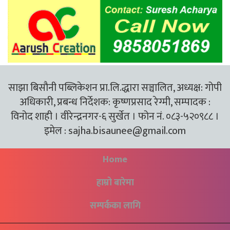
साझा बिसौनी पब्लिकेशन प्रा.लि.द्धारा सञ्चालित, अध्यक्ष: गोपी
अधिकारी, प्रबन्ध निर्देशक: कृष्णप्रसाद रेग्मी, सम्पादक :
विनोद शाही । वीरेन्द्रनगर-६ सुर्खेत । फोन नं. ०८३-५२०९८८ ।
इमेल :
sajha.bisaunee@gmail.com
Home
हाम्रो बारेमा
सम्पर्कका लागि