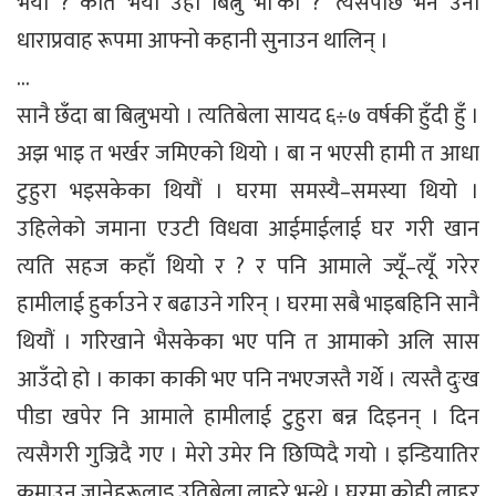
भयो ? कति भयो उहाँ बित्नु भा’को ?’ त्यसपछि भने उनी
धाराप्रवाह रूपमा आफ्नो कहानी सुनाउन थालिन् ।
…
सानै छँदा बा बित्नुभयो । त्यतिबेला सायद ६÷७ वर्षकी हुँदी हुँ ।
अझ भाइ त भर्खर जमिएको थियो । बा न भएसी हामी त आधा
टुहुरा भइसकेका थियौं । घरमा समस्यै–समस्या थियो ।
उहिलेको जमाना एउटी विधवा आईमाईलाई घर गरी खान
त्यति सहज कहाँ थियो र ? र पनि आमाले ज्यूँ–त्यूँ गरेर
हामीलाई हुर्काउने र बढाउने गरिन् । घरमा सबै भाइबहिनि सानै
थियौं । गरिखाने भैसकेका भए पनि त आमाको अलि सास
आउँदो हो । काका काकी भए पनि नभएजस्तै गर्थे । त्यस्तै दुःख
पीडा खपेर नि आमाले हामीलाई टुहुरा बन्न दिइनन् । दिन
त्यसैगरी गुज्रिदै गए । मेरो उमेर नि छिप्पिदै गयो । इन्डियातिर
कमाउन जानेहरूलाइ उतिबेला लाहुरे भन्थे । घरमा कोही लाहुर