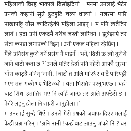
महिलाको विरह भाकाले बिर्साइदियो । मनमा उनलाई भेटेर
उनको कहानी सुन्ने हुटहुटि चल्न थाल्यो । नजरमा पारि
पाखापट्टि घाँस काटिरहेकी महिला आइन् । म पनि त्यतैतिर
लागें । हेर्दा उनी एकदमै गरीब जस्ती लाग्थिन । झुत्रेझाम्रे तर
सेता कपडा लगाएकी थिइन् । उनी एकल महिला रहेछिन् ।
मैंले उनिसंग कुरो गर्ने प्रसंग नै पाइनँ । भनेँ, ‘दिदी ऊ त्यो गुराँसे
जाने बाटो कता छ ?’ उनले मतिर हेर्दा पनि नहेरी आफ्नै सुरमा
घाँस काट्दै भनिन् ‘नानी ..! बाटो त अलि मास्थिर बाटै पारिपट्टी
गएर तल गको भए भेटिन्थ्यो । यता भिरतिर पस्नु भएछ । यहाँ
बाट सिधा उतातिर गए नि त्यहिँ जान्छ तर अलि अफ्ठेरो छ ।
फेरि लड्नु होला नि राम्ररी जानुहोला ।’
म उनलाई सुन्दै थिएँ । उनले मेरो प्रश्नको जवाफ दिएर मलाई
केही प्रश्न गरिन् । ‘अनि नानी ! कहाँबाट आउनु भ’को नि ? घर