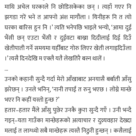
माथि अचेल घरकाले नि छोडिसकेका छन् । त्यहाँ गएर नि
झगडा गरें भने त आफ्नो अंश मागौंला । यिनीहरू नि त त्यो
घरका बारिस हुन नि ।’ त्यति भनेपछि भाइले भन्यो, ‘आमा दुई
भैंसी छन् एउटा भैंसी र दुईवटा बाख्रा दिदीलाई दिई दिउँ
खेतीपाती गर्ने समयमा यहीँबाट गोरु लिएर खेती लगाइदिउँला
।’ त्यसै दिनदेखि म एक्लै यतै लेखतिरै बस्न थालें ।
…
उनको कहानी सुन्दै गर्दा मेरो आँखाबाट अनयासै बर्बाती आँसु
झरेछन् । उनले भनिन्, ‘नानी तपाईं त रुनु भएछ । लोग्ने मान्छे
भएर नि कहीं यस्तो हुन्छ ?’
हतार–हतार मैंले आँसु पुछेर उनकै कुरा सुन्दै गएँ । उनी भन्दै
गइन्–यता गाउँका मान्छेहरूको अत्याचार र दुव्र्यवहार देख्दा
मलाई त लाग्थ्यो सबै मान्छेहरू त्यस्तै निठुरी हुन्छन् । कसैलाई