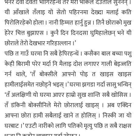
भनेर देवी देवता भागिरहन्थे तर मेरो भाकल देउताले सुनेनन् ।
यी आँखाले तँलाइ यो सेतो पहिरनमा देख्दा मलाई कति
पिरोलिरहेको होला । नानी हिम्मत हार्नु हुन्न । तिनै छोराको मुख
हेरेर चित्त बुझाएस । कुनै दिन दिनदसा घुमिहालेछन् भने यी
छोराले तेरो देखभार गरिहाल्लान ।’
पछि त गाउँ घरमा नि सबै हेपिरहन्थें । कसैका बाल बच्चा पशु
केही बिरामी परेर मर्दा नि मैलाइ दोश लगाएर गाली बेइज्जति
गर्न थाले, ‘तँ बोक्सीले आफ्नो पोइ त खाइस खाइस
हामीलाईसमेत नछोड्ने भइस् ।’ घरमा झगडा गर्दा सासु भन्थिन्
‘तँ अलक्षिणी यो घरमा आएर हाम्रो सुख शान्ति सबै खोसिस ।
तँ डंकिनी बोक्सीनिले मेरो छोरालाई खाइस् । अब एक्दिन
आफ्ना छोरा हामी सबैलाई खाने त होलिस् । निस्की जा यो
घरबाट ।’ एउटी नारीको लागि पतिको मृत्यु पछि त सबै राक्षस