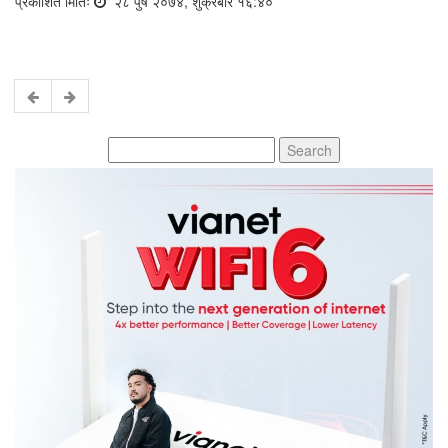
प्रकाशित मितिः
२८ पुष २०७४, शुक्रबार १६:४०
Search
for: