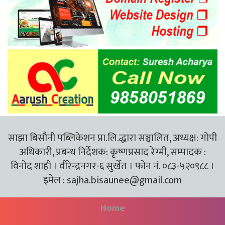
साझा बिसौनी पब्लिकेशन प्रा.लि.द्धारा सञ्चालित, अध्यक्ष: गोपी
अधिकारी, प्रबन्ध निर्देशक: कृष्णप्रसाद रेग्मी, सम्पादक :
विनोद शाही । वीरेन्द्रनगर-६ सुर्खेत । फोन नं. ०८३-५२०९८८ ।
इमेल :
sajha.bisaunee@gmail.com
Home