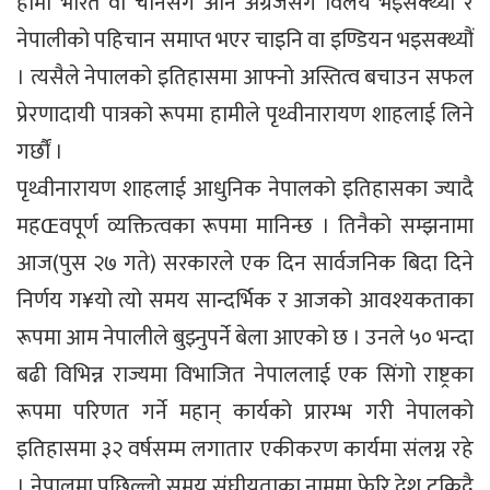
हामी भारत वा चीनसँग अनि अंग्रेजसँग विलय भइसक्थ्यौ र
नेपालीको पहिचान समाप्त भएर चाइनि वा इण्डियन भइसक्थ्यौं
। त्यसैले नेपालको इतिहासमा आफ्नो अस्तित्व बचाउन सफल
प्रेरणादायी पात्रको रूपमा हामीले पृथ्वीनारायण शाहलाई लिने
गर्छौं ।
पृथ्वीनारायण शाहलाई आधुनिक नेपालको इतिहासका ज्यादै
महŒवपूर्ण व्यक्तित्वका रूपमा मानिन्छ । तिनैको सम्झनामा
आज(पुस २७ गते) सरकारले एक दिन सार्वजनिक बिदा दिने
निर्णय ग¥यो त्यो समय सान्दर्भिक र आजको आवश्यकताका
रूपमा आम नेपालीले बुझ्नुपर्ने बेला आएको छ । उनले ५० भन्दा
बढी विभिन्न राज्यमा विभाजित नेपाललाई एक सिंगो राष्ट्रका
रूपमा परिणत गर्ने महान् कार्यको प्रारम्भ गरी नेपालको
इतिहासमा ३२ वर्षसम्म लगातार एकीकरण कार्यमा संलग्न रहे
। नेपालमा पछिल्लो समय संघीयताका नाममा फेरि देश टुक्रिदै