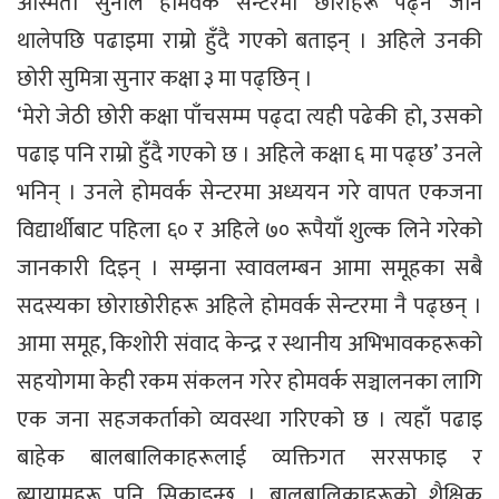
अस्मिता सुनाले होमवर्क सेन्टरमा छोरीहरू पढ्न जान
थालेपछि पढाइमा राम्रो हुँदै गएको बताइन् । अहिले उनकी
छोरी सुमित्रा सुनार कक्षा ३ मा पढ्छिन् ।
‘मेरो जेठी छोरी कक्षा पाँचसम्म पढ्दा त्यही पढेकी हो, उसको
पढाइ पनि राम्रो हुँदै गएको छ । अहिले कक्षा ६ मा पढ्छ’ उनले
भनिन् । उनले होमवर्क सेन्टरमा अध्ययन गरे वापत एकजना
विद्यार्थीबाट पहिला ६० र अहिले ७० रूपैयाँ शुल्क लिने गरेको
जानकारी दिइन् । सम्झना स्वावलम्बन आमा समूहका सबै
सदस्यका छोराछोरीहरू अहिले होमवर्क सेन्टरमा नै पढ्छन् ।
आमा समूह, किशोरी संवाद केन्द्र र स्थानीय अभिभावकहरूको
सहयोगमा केही रकम संकलन गरेर होमवर्क सञ्चालनका लागि
एक जना सहजकर्ताको व्यवस्था गरिएको छ । त्यहाँ पढाइ
बाहेक बालबालिकाहरूलाई व्यक्तिगत सरसफाइ र
ब्यायामहरू पनि सिकाइन्छ । बालबालिकाहरूको शैक्षिक