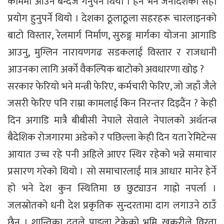
काममा आउन बन्देज गर्नुपर्ने थियो । हैन भने जनादेशको सही
प्रयोग हुनुपर्ने थियो । देशका ठूलाठूला सहरहरू चारलाइनको
बाटो विस्तार, रेलमार्ग निर्माण, सुरुङ्ग मार्गका योजना आगाडि
आउनु, मुग्लिन नारायणगढ सडकलाई विस्तार र राजधानी
आउनका लागि अर्को वैकल्पिक बाटोको अवधारणा खोइ ?
सरकार फेरियो भने मन्त्री फेरिए, कर्मचारी फेरिए, जो जहाँ जैले
जसरी फेरिए पनि राम्रा कामलाई किन निरन्तर दिइदैंन ? केही
दिन अगाडि मात्रै बीबीसी नेपाले सेवाले नेपालको अर्थतन्त्र
बैदेशिक रोजगारमा अडेको र पछिल्ला केही दिन यता रेमिटेन्स
आयात उच्च रहे पनी अहिले आएर स्थिर रहेको भन्ने समाचार
प्रसारण गरेको थियो । सो समाचारलाई मात्र आधार मानेर हेर्ने
हो भने देश कुन स्थितिमा छ छुट्याउन गाह्रो नपर्ला ।
जलस्रोतको धनी देश प्रकृतिक सुन्दरतामा दाग लगाउने ठाउँ
छैन । शान्तिका दुतले पाइला टेकेको भूमि, खुकुरीले विरता