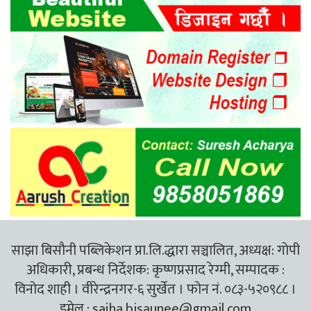
साझा बिसौनी पब्लिकेशन प्रा.लि.द्धारा सञ्चालित, अध्यक्ष: गोपी
अधिकारी, प्रबन्ध निर्देशक: कृष्णप्रसाद रेग्मी, सम्पादक :
विनोद शाही । वीरेन्द्रनगर-६ सुर्खेत । फोन नं. ०८३-५२०९८८ ।
इमेल :
sajha.bisaunee@gmail.com