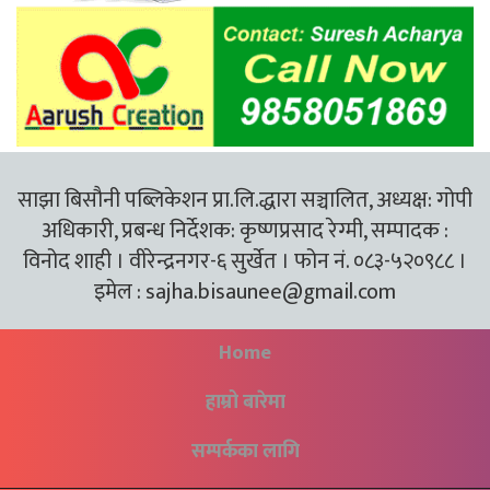
साझा बिसौनी पब्लिकेशन प्रा.लि.द्धारा सञ्चालित, अध्यक्ष: गोपी
अधिकारी, प्रबन्ध निर्देशक: कृष्णप्रसाद रेग्मी, सम्पादक :
विनोद शाही । वीरेन्द्रनगर-६ सुर्खेत । फोन नं. ०८३-५२०९८८ ।
इमेल :
sajha.bisaunee@gmail.com
Home
हाम्रो बारेमा
सम्पर्कका लागि