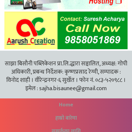
साझा बिसौनी पब्लिकेशन प्रा.लि.द्धारा सञ्चालित, अध्यक्ष: गोपी
अधिकारी, प्रबन्ध निर्देशक: कृष्णप्रसाद रेग्मी, सम्पादक :
विनोद शाही । वीरेन्द्रनगर-६ सुर्खेत । फोन नं. ०८३-५२०९८८ ।
इमेल :
sajha.bisaunee@gmail.com
Home
हाम्रो बारेमा
सम्पर्कका लागि