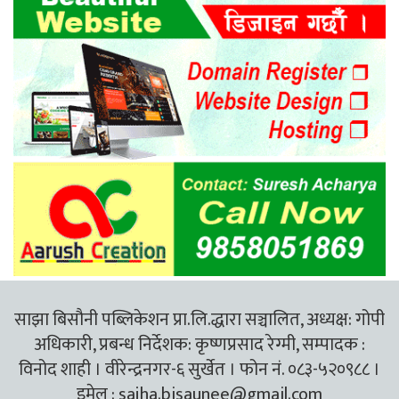
साझा बिसौनी पब्लिकेशन प्रा.लि.द्धारा सञ्चालित, अध्यक्ष: गोपी
अधिकारी, प्रबन्ध निर्देशक: कृष्णप्रसाद रेग्मी, सम्पादक :
विनोद शाही । वीरेन्द्रनगर-६ सुर्खेत । फोन नं. ०८३-५२०९८८ ।
इमेल :
sajha.bisaunee@gmail.com