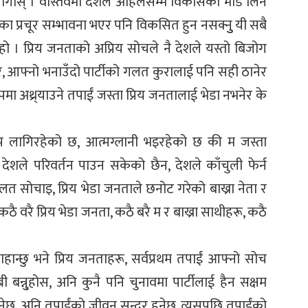
नलागोस् । वास्तवमा देशले अहिलेसम्म विकासको मोड लिन
सका प्रचूर सम्भावना भएर पनि विकसित हुन नसक्नुु यी सबै
हो । प्रिय जनताको अप्रिय सोचले नै देशले यस्तो बिजोग
र, आफ्नो भनाउँदो पार्टीको गलत कुरालाई पनि सही ठानेर
मा अथ्र्याउने तपाईं जस्ता प्रिय जनतालाई भेडा नभनेर के
प लागिरहेको छ, आत्मग्लानी भइरहेको छ की म जस्ता
ा देशले परिवर्तन पाउन सकेको छैन, देशले काँचुली फेर्न
त सोचाइ, प्रिय भेडा जनताले छनोट गरेको बाख्रा नेता र
 । कठै वरै प्रिय भेडा जनता, कठै बरै म र बाख्रा साथीहरू, कठै
चाहान्छु भने प्रिय जनताहरू, सर्वप्रथम तपाईं आफ्नो सोच
बन्नु्होस, अनि कुनै पनि चुनावमा पार्टीलाई हैन सक्षम
ुनुहुनेछ, अनि तपाईंको जीवन सुन्दर हुनेछ, त्यसपछि तपाईंको