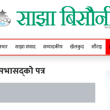
Sajha Bisaunee
e News Portal
िचार
साझा संवाद
सम्पादकीय
खेलकुद
सौंराइ
सभासद्को पत्र