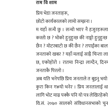
राम वि शाम
प्रिय भेडा जनताहरू,
छोटो कार्यकालको लामो सम्झना ।
म यहाँ सन्चै छु । सन्चो भएर नै हजुरहरूल
कस्तो छ ? भोको हुनुहुन्छ की नाङ्गो हुनु
छैन ? मोटरबाटो छ की छैन ? तपाईंका बालबा
जनताको खबर ? यहाँ मलाई साह्रै चिन्ता ल
छ, एकोहोरो । रातमा निन्द्रा लाग्दैन, 
जनताकै पिरलो ।
अब यति भनेपछि प्रिय जनताले त बुझ्नु भयो ह
कुरा किन ग¥यो भनेर । प्रिय जनतालाई थाह
लागि भोट माग्न पक्कै पनि यो पत्र लेखिरहेको
वि.सं. २०७० सालको संविधानसभाको चुनाव 