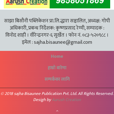
साझा बिसौनी पब्लिकेशन प्रा.लि.द्धारा सञ्चालित, अध्यक्ष: गोपी
अधिकारी, प्रबन्ध निर्देशक: कृष्णप्रसाद रेग्मी, सम्पादक :
विनोद शाही । वीरेन्द्रनगर-६ सुर्खेत । फोन नं. ०८३-५२०९८८ ।
इमेल :
sajha.bisaunee@gmail.com
Home
हाम्रो बारेमा
सम्पर्कका लागि
© 2018 sajha Bisaunee Publication Pvt. Ltd. All Rights Reserved.
Desigh by
Aarush Creation