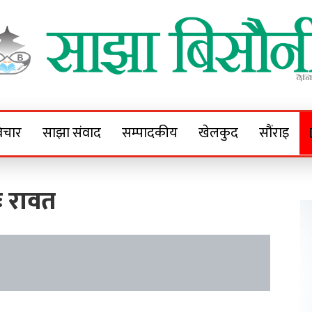
Sajha Bisaunee
e News Portal
िचार
साझा संवाद
सम्पादकीय
खेलकुद
सौंराइ
 रावत