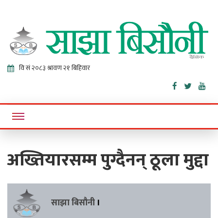
Sajha
Online News Portal
Bisaunee
अख्तियारसम्म पुग्दैनन् ठूला मुद्दा
साझा बिसौनी
।