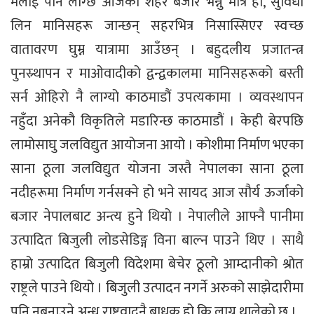
मलाई पनि लाग्छ आजका शहर बजार भन्नु मात्र हो, सुविधा
लिन मानिसहरू जान्छन् सहरभित्र निसास्सिएर स्वच्छ
वातावरण घुम्न यात्रामा आउँछन् । बहुदलीय प्रजातन्त्र
पुनस्र्थापन र माओवादीको द्वन्द्वकालमा मानिसहरूको बस्ती
सर्न ओहिरो नै लाग्यो काठमाडौं उपत्यकामा । व्यवस्थापन
नहुँदा अनेकौ विकृतिले मडारिन्छ काठमाडौं । केही बेरपछि
लामोसाघु जलविद्युत आयोजना आयो । कोशीमा निर्माण भएका
साना ठूला जलविद्युत योजना जस्तै नेपालका साना ठूला
नदीहरूमा निर्माण गर्नसक्ने हो भने सायद आज सौर्य ऊर्जाको
बजार नेपालबाट अन्त्य हुने थियो । नेपालीले आफ्नै पानीमा
उत्पादित बिजुली लोडसेडिङ्ग विना बाल्न पाउने थिए । साथै
हाम्रो उत्पादित बिजुली विदेशमा बेचेर ठूलो आम्दानीको श्रोत
राष्ट्रले पाउने थियो । बिजुली उत्पादन नगर्ने अरुको साझेदारीमा
पनि नबनाउने अन्ध राष्ट्रवादनै बाधक हो कि लाग्न थालेको छ ।