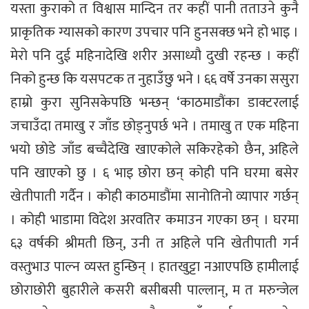
यस्ता कुराको त विश्वास मान्दिन तर कहीं पानी तताउने कुनै
प्राकृतिक ग्यासको कारण उपचार पनि हुनसक्छ भने हो भाइ ।
मेरो पनि दुई महिनादेखि शरीर असाध्यौ दुखी रहन्छ । कहीं
निको हुन्छ कि यसपटक त नुहाउँछु भने । ६६ वर्षे उनका ससुरा
हाम्रो कुरा सुनिसकेपछि भन्छन् ‘काठमाडौंका डाक्टरलाई
जचाउँदा तमाखु र जाँड छोड्नुपर्छ भने । तमाखु त एक महिना
भयो छोडे जाँड बच्चैदेखि खाएकोले सकिरहेको छैन, अहिले
पनि खाएको छु । ६ भाइ छोरा छन् कोही पनि घरमा बसेर
खेतीपाती गर्दैन । कोही काठमाडौंमा सानोतिनो व्यापार गर्छन्
। कोही भाडामा विदेश अरवतिर कमाउन गएका छन् । घरमा
६३ वर्षकी श्रीमती छिन्, उनी त अहिले पनि खेतीपाती गर्न
वस्तुभाउ पाल्न व्यस्त हुन्छिन् । हातखुट्टा नआएपछि हामीलाई
छोराछोरी बुहारीले कसरी बसीबसी पाल्लान्, म त मरुन्जेल