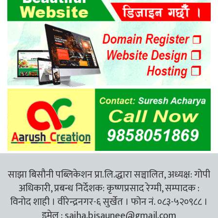
साझा बिसौनी पब्लिकेशन प्रा.लि.द्धारा सञ्चालित, अध्यक्ष: गोपी
अधिकारी, प्रबन्ध निर्देशक: कृष्णप्रसाद रेग्मी, सम्पादक :
विनोद शाही । वीरेन्द्रनगर-६ सुर्खेत । फोन नं. ०८३-५२०९८८ ।
इमेल :
sajha.bisaunee@gmail.com