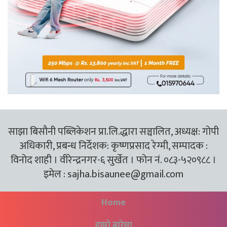
साझा बिसौनी पब्लिकेशन प्रा.लि.द्धारा सञ्चालित, अध्यक्ष: गोपी
अधिकारी, प्रबन्ध निर्देशक: कृष्णप्रसाद रेग्मी, सम्पादक :
विनोद शाही । वीरेन्द्रनगर-६ सुर्खेत । फोन नं. ०८३-५२०९८८ ।
इमेल :
sajha.bisaunee@gmail.com
Home
हाम्रो बारेमा