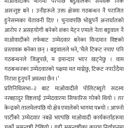
माओवादीको भागमा परेपछि बडुवालका समर्थक निकै
असन्तुष्ट बने । उनीहरूले उक्त क्षेत्रमा गठबन्धन नै पराजित
हुनेसम्मका चेतावनी दिए । चुनावपछि भोग्नुपर्ने अन्तर्घातको
आरोप र असहयोगी बनेको शंका मेट्न एमाले नेता बडुवाल नै
माओवादीको तर्फबाट उम्मेदवार बनेका विन्दमान विष्टको
प्रस्तावक बनेका छन् । बडुवालले भने, ‘मैले टिकट नपाए पनि
गठबन्धनले जित्नुपर्छ, म इमान्दार भएर खट्नेछु । वाम
गठबन्धनका उम्मेदवारको पक्षमा मत माग्नेछु, टिकट नपाउँदैमा
निराश हुनुपर्ने अवस्था छैन ।’
प्रतिनिधिसभा–२ बाट माओवादीले पोलिटब्यूरो सदस्य
नरबहादुर विष्टलाई उम्मेदवारमा सिफारिस गरेको थियो । तर
केन्द्रको तालमेलपछि यो क्षेत्र एमालेको भागमा प¥यो । आफ्नो
पार्टीको उम्मेदवार नबन्ने भएपछि माओवादी कार्यकर्ताहरूमा
चर्को असन्तुष्टी देखियो । यही असन्तुष्टीका कारण निर्वाचनमा