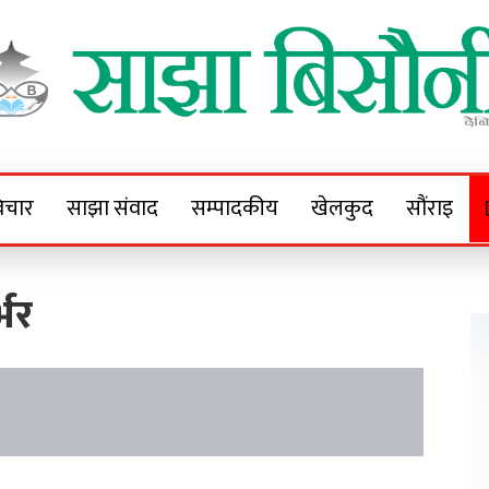
Sajha Bisaunee
e News Portal
िचार
साझा संवाद
सम्पादकीय
खेलकुद
सौंराइ
्भर