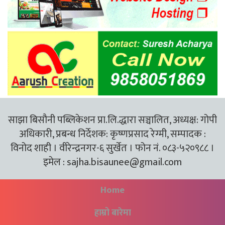
साझा बिसौनी पब्लिकेशन प्रा.लि.द्धारा सञ्चालित, अध्यक्ष: गोपी
अधिकारी, प्रबन्ध निर्देशक: कृष्णप्रसाद रेग्मी, सम्पादक :
विनोद शाही । वीरेन्द्रनगर-६ सुर्खेत । फोन नं. ०८३-५२०९८८ ।
इमेल :
sajha.bisaunee@gmail.com
Home
हाम्रो बारेमा