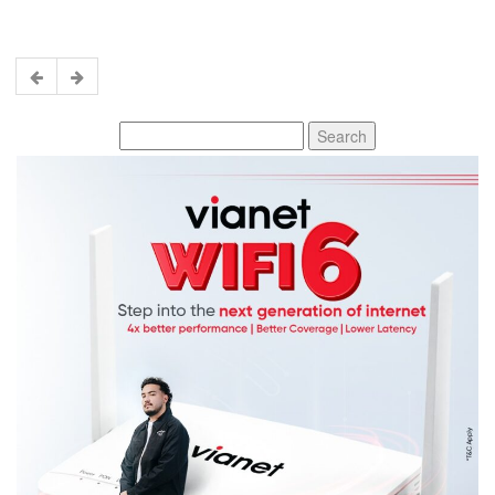
Search
for: