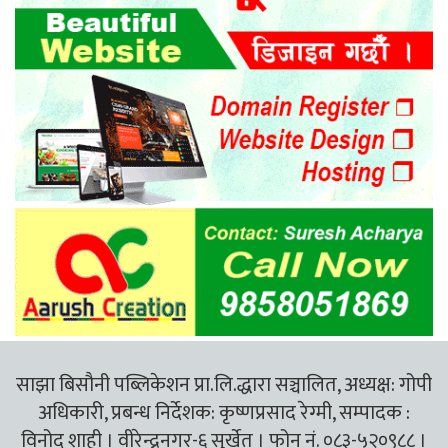
साझा बिसौनी पब्लिकेशन प्रा.लि.द्धारा सञ्चालित, अध्यक्ष: गोपी
अधिकारी, प्रबन्ध निर्देशक: कृष्णप्रसाद रेग्मी, सम्पादक :
विनोद शाही । वीरेन्द्रनगर-६ सुर्खेत । फोन नं. ०८३-५२०९८८ ।