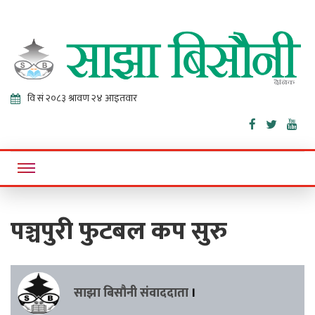
Sajha
Online News Portal
Bisaunee
पञ्चपुरी फुटबल कप सुरु
साझा बिसौनी संवाददाता
।