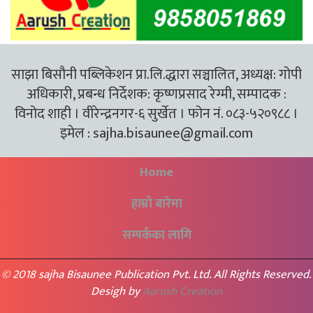
साझा बिसौनी पब्लिकेशन प्रा.लि.द्धारा सञ्चालित, अध्यक्ष: गोपी
अधिकारी, प्रबन्ध निर्देशक: कृष्णप्रसाद रेग्मी, सम्पादक :
विनोद शाही । वीरेन्द्रनगर-६ सुर्खेत । फोन नं. ०८३-५२०९८८ ।
इमेल :
sajha.bisaunee@gmail.com
Home
हाम्रो बारेमा
सम्पर्कका लागि
© 2018 sajha Bisaunee Publication Pvt. Ltd. All Rights Reserved.
Desigh by
Aarush Creation