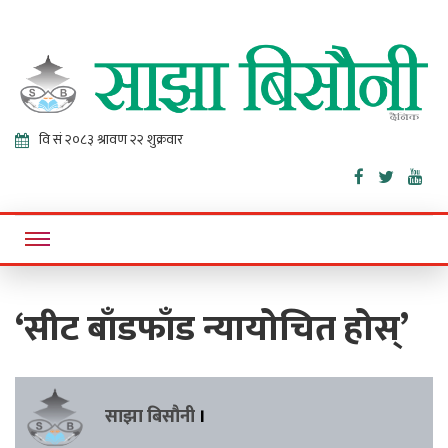
Sajha
Online News Portal
Bisaunee
‘सीट बाँडफाँड न्यायोचित होस्’
साझा बिसौनी
।