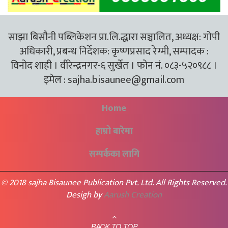
साझा बिसौनी पब्लिकेशन प्रा.लि.द्धारा सञ्चालित, अध्यक्ष: गोपी
अधिकारी, प्रबन्ध निर्देशक: कृष्णप्रसाद रेग्मी, सम्पादक :
विनोद शाही । वीरेन्द्रनगर-६ सुर्खेत । फोन नं. ०८३-५२०९८८ ।
इमेल :
sajha.bisaunee@gmail.com
Home
हाम्रो बारेमा
सम्पर्कका लागि
© 2018 sajha Bisaunee Publication Pvt. Ltd. All Rights Reserved.
Desigh by
Aarush Creation
BACK TO TOP