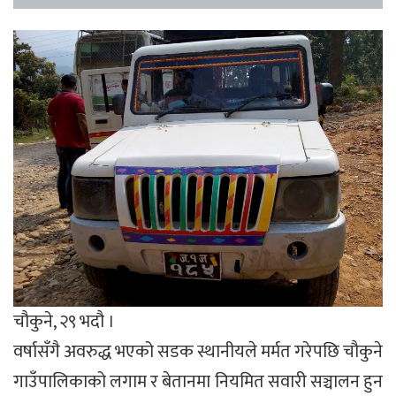
चौकुने, २९ भदौ ।
वर्षासँगै अवरुद्ध भएको सडक स्थानीयले मर्मत गरेपछि चौकुने
गाउँपालिकाको लगाम र बेतानमा नियमित सवारी सञ्चालन हुन