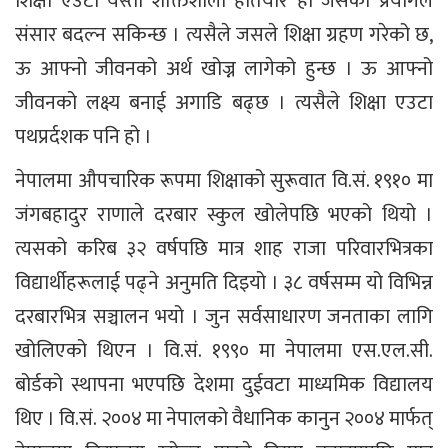
शिक्षा एउटा यस्तो शक्तिशाली हतियार हो जसको प्रयोगले
संसार बदल्न सकिन्छ । त्यसैले जसले शिक्षा ग्रहण गरेको छ,
ऊ आफ्नो जीवनको अर्थ खोज्न लागेको हुन्छ । ऊ आफ्नो
जीवनको लक्ष्य बनाई अगाडि बढ्छ । त्यसैले शिक्षा एउटा
पथप्रर्दशक पनि हो ।
नेपालमा औपचारिक रूपमा शिक्षाको सुरूवात वि.सं. १९१० मा
जंगबहादुर राणाले दरबार स्कुल खोलेपछि भएको थियो ।
त्यसको करिब ३२ वर्षपछि मात्र शाह राजा परिवारभित्रका
विद्यार्थीहरूलाई पढ्ने अनुमति दिइयो । ३८ वर्षसम्म यो विभिन्न
दरबारभित्र सञ्चालन भयो । जुन सर्वसाधारण जनताका लागि
खोलिएको थिएन । वि.सं. १९९० मा नेपालमा एस.एल.सी.
बोर्डको स्थापना भएपछि देशमा दुईवटा माध्यमिक विद्यालय
थिए । वि.सं. २००४ मा नेपालको वैधानिक कानुन २००४ मार्फत्