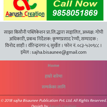
साझा बिसौनी पब्लिकेशन प्रा.लि.द्धारा सञ्चालित, अध्यक्ष: गोपी
अधिकारी, प्रबन्ध निर्देशक: कृष्णप्रसाद रेग्मी, सम्पादक :
विनोद शाही । वीरेन्द्रनगर-६ सुर्खेत । फोन नं. ०८३-५२०९८८ ।
इमेल :
sajha.bisaunee@gmail.com
Home
हाम्रो बारेमा
सम्पर्कका लागि
© 2018 sajha Bisaunee Publication Pvt. Ltd. All Rights Reserved.
Desigh by
Aarush Creation