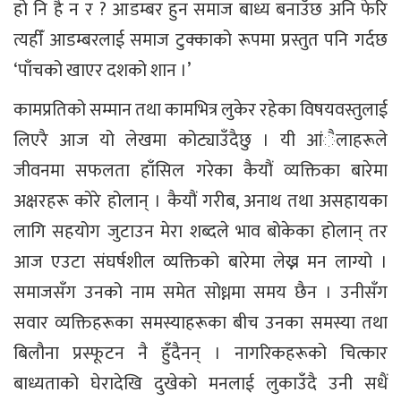
हो नि है न र ? आडम्बर हुन समाज बाध्य बनाउँछ अनि फेरि
त्यहीँ आडम्बरलाई समाज टुक्काको रूपमा प्रस्तुत पनि गर्दछ
‘पाँचको खाएर दशको शान ।’
कामप्रतिको सम्मान तथा कामभित्र लुकेर रहेका विषयवस्तुलाई
लिएरै आज यो लेखमा कोट्याउँदैछु । यी आंैलाहरूले
जीवनमा सफलता हाँसिल गरेका कैयौं व्यक्तिका बारेमा
अक्षरहरू कोरे होलान् । कैयौं गरीब, अनाथ तथा असहायका
लागि सहयोग जुटाउन मेरा शब्दले भाव बोकेका होलान् तर
आज एउटा संघर्षशील व्यक्तिको बारेमा लेख्न मन लाग्यो ।
समाजसँग उनको नाम समेत सोध्नमा समय छैन । उनीसँग
सवार व्यक्तिहरूका समस्याहरूका बीच उनका समस्या तथा
बिलौना प्रस्फूटन नै हुँदैनन् । नागरिकहरूको चित्कार
बाध्यताको घेरादेखि दुखेको मनलाई लुकाउँदै उनी सधैं