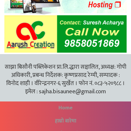
साझा बिसौनी पब्लिकेशन प्रा.लि.द्धारा सञ्चालित, अध्यक्ष: गोपी
अधिकारी, प्रबन्ध निर्देशक: कृष्णप्रसाद रेग्मी, सम्पादक :
विनोद शाही । वीरेन्द्रनगर-६ सुर्खेत । फोन नं. ०८३-५२०९८८ ।
इमेल :
sajha.bisaunee@gmail.com
Home
हाम्रो बारेमा