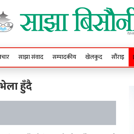
Sajha Bisaunee
e News Portal
िचार
साझा संवाद
सम्पादकीय
खेलकुद
सौंराइ
भेला हुँदै