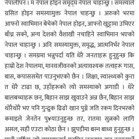
नेपालीपन । म नेपाल होइन समृद्घ नेपाल चाहान्छु । समस्याले
ग्रसित होइन समस्यामुक्त नेपाल चाहन्छु । अरुको भरमा
आफ्नो स्वाभिमान बेचेको नेपाल होइन, आफ्नो खुट्टामा उभिएर
बाँच्न सक्ने, अन्य देशको वैशाखी नचाहिने स्वाभिमान भएको
नेपाल चाहान्छु । अनि समस्यामुक्त, समृद्ध, आत्मनिर्भर नेपाल
चाहान्छु । समग्रमा भन्नुपर्दा यति धेरै जनताहरू हुनुहुन्छ कि
हाम्रो देश नेपालमा, मानवजीवनको अत्यावश्यक तत्वहरू गास,
बास, कपाससमेत पाउनुभएको छैन । शिक्षा, स्वास्थ्यको कुरा
त धेरै टाढा छ, उहाँहरूको त्यो समस्याको अगाडी । धेरे
बालबच्चाहरू छन्, बिहान साझ खुवाउने अन्न छैन, बिहान साझ
थोरैथोरै भए पनि गुन्द्रुक ढिढो खान पुग्ने जति रकम दिनभरको
कमाइले जेनतेन पु¥याउनुहुन्छ तर, रातमा सुत्नको लागि
असल, सही एउटा कोठा छैन । झुपडीमा बस्न बाध्य हुनुहुन्छ ।