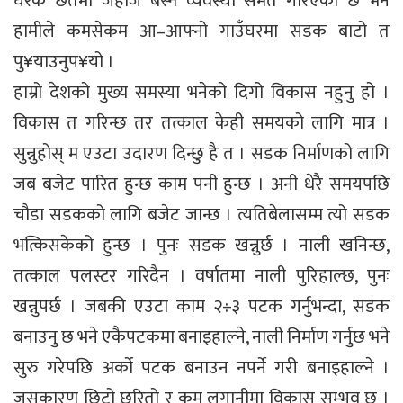
घरकै छतमा जहाज बस्ने व्यवस्था समेत गरिएको छ भने
हामीले कमसेकम आ–आफ्नो गाउँघरमा सडक बाटो त
पु¥याउनुप¥यो ।
हाम्रो देशको मुख्य समस्या भनेको दिगो विकास नहुनु हो ।
विकास त गरिन्छ तर तत्काल केही समयको लागि मात्र ।
सुन्नुहोस् म एउटा उदारण दिन्छु है त । सडक निर्माणको लागि
जब बजेट पारित हुन्छ काम पनी हुन्छ । अनी धेरै समयपछि
चौडा सडकको लागि बजेट जान्छ । त्यतिबेलासम्म त्यो सडक
भत्किसकेको हुन्छ । पुनः सडक खन्नुर्छ । नाली खनिन्छ,
तत्काल पलस्टर गरिदैन । वर्षातमा नाली पुरिहाल्छ, पुनः
खन्नुपर्छ । जबकी एउटा काम २÷३ पटक गर्नुभन्दा, सडक
बनाउनु छ भने एकैपटकमा बनाइहाल्ने, नाली निर्माण गर्नुछ भने
सुरु गरेपछि अर्को पटक बनाउन नपर्ने गरी बनाइहाल्ने ।
जसकारण छिटो छरितो र कम लगानीमा विकास सम्भव छ ।