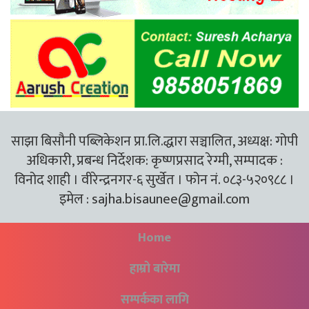
साझा बिसौनी पब्लिकेशन प्रा.लि.द्धारा सञ्चालित, अध्यक्ष: गोपी
अधिकारी, प्रबन्ध निर्देशक: कृष्णप्रसाद रेग्मी, सम्पादक :
विनोद शाही । वीरेन्द्रनगर-६ सुर्खेत । फोन नं. ०८३-५२०९८८ ।
इमेल :
sajha.bisaunee@gmail.com
Home
हाम्रो बारेमा
सम्पर्कका लागि