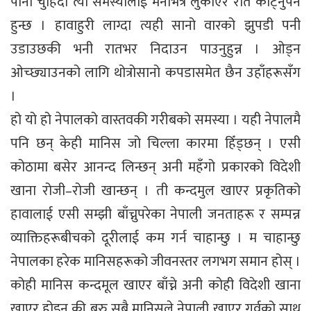
पानी चुहिँदा त्यो समस्यालाई मनभित्र लुकाएर रात काट्नुपर्ने
हुन्छ । हावाहुरी लाग्दा त्यही सानो वारको झुपडी पनी
उडाउछकी भनी रातभर निदाउन पाउनुहुन्न । ओड्न
ओच्छ्याउनको लागि थोत्रोसानो कपडासमेत छैन उहाँहरूसँग
।
हो यो हो नेपालको वास्तवकी गरीबको समस्या । यही नेपालमै
पनि छन् केही मानिस जो चिल्ला कारमा हिँड्छन् । एसी
कोठामा बसेर आनन्द लिन्छन् अनी महँगो प्रकारको विदेशी
खाना रोजी–रोजी खान्छन् । ती कन्दमुल खाएर प्रकृतिको
हावालाई एसी सम्झी बाँच्नुपरेका नेपाली जनताहरू र सम्पन्न
व्याक्तिहरूबीचको दूरीलाई कम गर्न चाहान्छु । म चाहान्छु
नेपालका हरेक मानिसहरूको जीवनस्तर लगभग समान होस् ।
कोही मानिस कन्दमूल खाएर बाँच्ने अनी कोही विदेशी खाना
खाएर होइन की बरु सबै मानिसले नेपाली खाएर गर्वको साथ