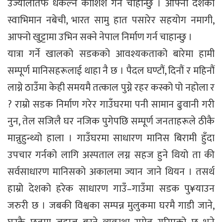
उज्यालोतर्फ धकेल्ने काशिश गर्न चाहान्छु । आफ्नो देशको
स्वाभिमान नबेची, भारत सामु हात पसारेर सहयोग नमागी,
आफ्नो खुट्टामा उभिन सक्ने नेपाल निर्माण गर्न चाहान्छु ।
यात्रा गर्ने खालको सडकको आवश्यकताको बारेमा हामी
सम्पूर्ण मानिसहरूलाई थाहा नै छ । पैदल घण्टौं, दिनौं र महिनौं
लाग्ने ठाउँमा केही समयमै तत्काल पुग्ने रहर कस्को पो नहोला र
? राम्रो सडक निर्माण गरेर गाउँघरमा पनी सामान ढुवानी गरी
नुन, तेल सजिलै घर नजिक पुगेपछि सम्पूर्ण जनताहरूले ठीकै
मान्नुहुन्थ्यो हाला । गाउँघरमा साधारण मानिस बिरामी हुँदा
उपचार गर्नको लागि अस्पताल लग्न सहज हुने थियो ता की
सर्वसाधारण मानिसको अकालमा ज्यान जाने थियन । तसर्थ
हाम्रो देशको हरेक साधारण गाउँ–गाउँमा सडक पु¥याउन
जरुरी छ । जबकी विश्वका सम्पन्न मुलुकमा घरमै गाडी जाने,