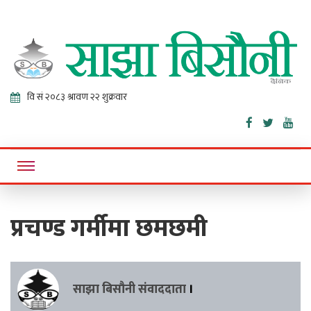
Sajha
Online News Portal
Bisaunee
प्रचण्ड गर्मीमा छमछमी
साझा बिसौनी संवाददाता
।