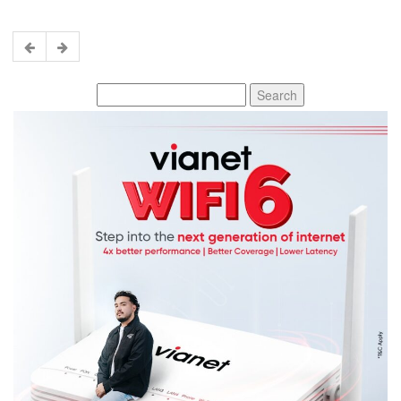
Search
for: