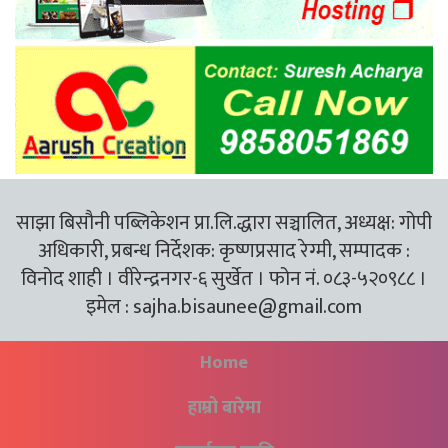
साझा बिसौनी पब्लिकेशन प्रा.लि.द्धारा सञ्चालित, अध्यक्ष: गोपी
अधिकारी, प्रबन्ध निर्देशक: कृष्णप्रसाद रेग्मी, सम्पादक :
विनोद शाही । वीरेन्द्रनगर-६ सुर्खेत । फोन नं. ०८३-५२०९८८ ।
इमेल :
sajha.bisaunee@gmail.com
Home
हाम्रो बारेमा