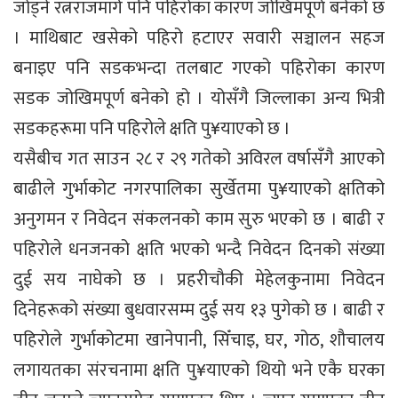
जोड्ने रत्नराजमार्ग पनि पहिरोका कारण जोखिमपूर्ण बनेको छ
। माथिबाट खसेको पहिरो हटाएर सवारी सञ्चालन सहज
बनाइए पनि सडकभन्दा तलबाट गएको पहिरोका कारण
सडक जोखिमपूर्ण बनेको हो । योसँगै जिल्लाका अन्य भित्री
सडकहरूमा पनि पहिरोले क्षति पु¥याएको छ ।
यसैबीच गत साउन २८ र २९ गतेको अविरल वर्षासँगै आएको
बाढीले गुर्भाकोट नगरपालिका सुर्खेतमा पु¥याएको क्षतिको
अनुगमन र निवेदन संकलनको काम सुरु भएको छ । बाढी र
पहिरोले धनजनको क्षति भएको भन्दै निवेदन दिनको संख्या
दुई सय नाघेको छ । प्रहरीचौकी मेहेलकुनामा निवेदन
दिनेहरूको संख्या बुधवारसम्म दुई सय १३ पुगेको छ । बाढी र
पहिरोले गुर्भाकोटमा खानेपानी, सिँचाइ, घर, गोठ, शौचालय
लगायतका संरचनामा क्षति पु¥याएको थियो भने एकै घरका