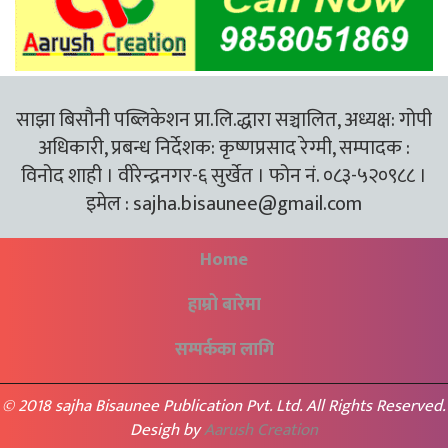
साझा बिसौनी पब्लिकेशन प्रा.लि.द्धारा सञ्चालित, अध्यक्ष: गोपी
अधिकारी, प्रबन्ध निर्देशक: कृष्णप्रसाद रेग्मी, सम्पादक :
विनोद शाही । वीरेन्द्रनगर-६ सुर्खेत । फोन नं. ०८३-५२०९८८ ।
इमेल :
sajha.bisaunee@gmail.com
Home
हाम्रो बारेमा
सम्पर्कका लागि
© 2018 sajha Bisaunee Publication Pvt. Ltd. All Rights Reserved.
Desigh by
Aarush Creation