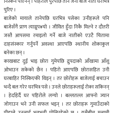
निस्कन पाएनन् । पहिरोले पुरेपछि तीनै जना बाजे नाती घरभित्रै
पुरिए ।
बाजेको मायाले तानेपछि घरभित्र पसेका उनीहरूले पनि
बाजेसँगै प्राण त्याग्नुप¥यो । जीवित हुँदा निकै मिल्ने र दौतरी
जस्तै आपसमा रमाइलो गर्ने बाजे नातीको एउटै चितामा
दाहसंस्कार गर्नुपर्ने अवस्था आएपछि स्थानीय शोकाकुल
बनेका छन् ।
काखबाट दुई भाइ छोरा गुमेपछि द्रुपदाको आँखामा आँशु
ओभाउन सकेको छैन । पहिरो आएपछि छोरासहित उनी
घरबाहिर निस्किएकी थिइन् । तर छोरोहरू बाजेलाई बचाउन
भन्दै बल गरेर घरभित्र पसे । उनले छोराहरूलाई रोक्न सकिनन्
। हेर्दाहेर्दै घर पहिरोले लग्यो । बल्लतल्ल आफ्नो ज्यान
जोगाउन भने उनी सफल भइन् । तर छोराहरू गुमाउँदाको
पीडाले उनलाई भतभती पोलिरहेको छ । यसैबीच मलामी