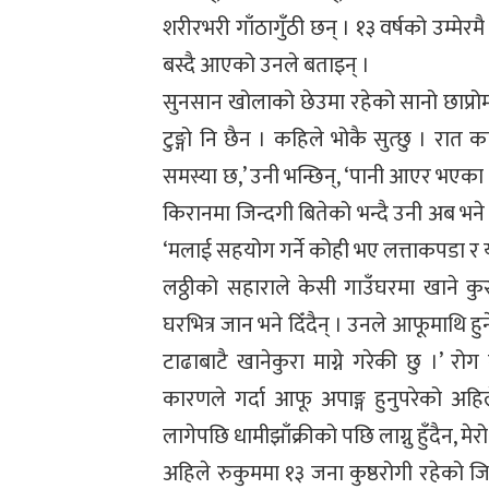
शरीरभरी गाँठागुँठी छन् । १३ वर्षको उम्मे
बस्दै आएको उनले बताइन् ।
सुनसान खोलाको छेउमा रहेको सानो छाप्रोमा 
टुङ्गो नि छैन । कहिले भोकै सुत्छु । रात 
समस्या छ,’ उनी भन्छिन्, ‘पानी आएर भएका
किरानमा जिन्दगी बितेको भन्दै उनी अब भने य
‘मलाई सहयोग गर्ने कोही भए लत्ताकपडा र यो म
लठ्ठीको सहाराले केसी गाउँघरमा खाने कु
घरभित्र जान भने दिँदैन् । उनले आफूमाथि ह
टाढाबाटै खानेकुरा माग्ने गरेकी छु ।’ रो
कारणले गर्दा आफू अपाङ्ग हुनुपरेको अहिल
लागेपछि धामीझाँक्रीको पछि लाग्नु हुँदैन, मे
अहिले रुकुममा १३ जना कुष्ठरोगी रहेको जि