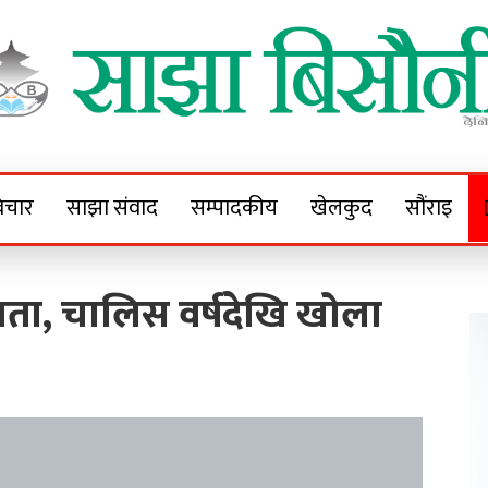
Sajha Bisaunee
e News Portal
िचार
साझा संवाद
सम्पादकीय
खेलकुद
सौंराइ
ंगता, चालिस वर्षदेखि खोला