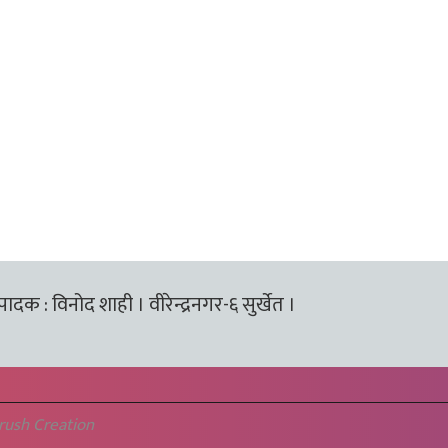
्पादक : विनोद शाही । वीरेन्द्रनगर-६ सुर्खेत ।
rush Creation