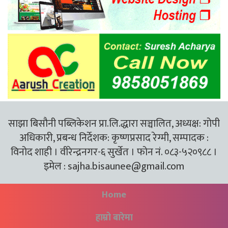
साझा बिसौनी पब्लिकेशन प्रा.लि.द्धारा सञ्चालित, अध्यक्ष: गोपी
अधिकारी, प्रबन्ध निर्देशक: कृष्णप्रसाद रेग्मी, सम्पादक :
विनोद शाही । वीरेन्द्रनगर-६ सुर्खेत । फोन नं. ०८३-५२०९८८ ।
इमेल :
sajha.bisaunee@gmail.com
Home
हाम्रो बारेमा