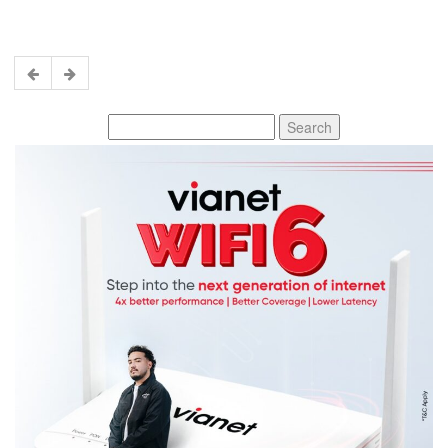
Search
for: