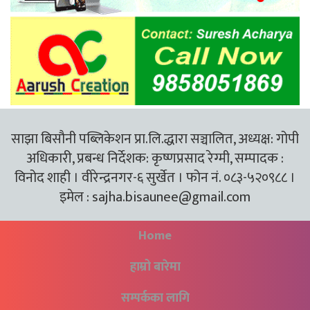
साझा बिसौनी पब्लिकेशन प्रा.लि.द्धारा सञ्चालित, अध्यक्ष: गोपी
अधिकारी, प्रबन्ध निर्देशक: कृष्णप्रसाद रेग्मी, सम्पादक :
विनोद शाही । वीरेन्द्रनगर-६ सुर्खेत । फोन नं. ०८३-५२०९८८ ।
इमेल :
sajha.bisaunee@gmail.com
Home
हाम्रो बारेमा
सम्पर्कका लागि