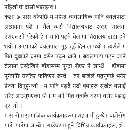
पहिलो वा दोस्रो भइरहन्थें ।
कक्षा ७ पास गरेपछि म महेन्द्र व्यवसायिक मावि बयलपाटा
अछाममा पढें । मैले त्यसै विद्यालयबाट २०३६ सालमा
एसएलसी गरेको हुँ । मावि पढ्ने बेलामा विद्यालय टाढा हुने
भयो । अछामको बयलपाटा पुग्न दुई दिन लाग्थ्यो । त्यसैले म
मित बुबाको घरमा बसेर पढ्न थालें । बयलपाटा पढ्न जाने
बेलामा घरदेखिने डाँडासम्म पुग्दा रोएर नै जान्थें । डाँडामा
पुगेपछि घरतिर फर्किएर रुन्थें । तर बाजेले पढ्नुपर्छ भनेर
प्रेरणा दिनुहुन्थ्यो । म मावि पढ्दै गर्दा बुबाहरू सुर्खेत बसाइँ
सरेर आउनुभएको हो । म भने मित बुबाकै घरमा बसेर पढाइ
पूरा गरें ।
म सानोमा सामाजिक कार्यक्रमहरूमा सहभागी हुन्थें । बाजेसँग
गाउँ–गाउँमा जान्थें । गाउँघरमा हुने विभिन्न कार्यक्रमहरू, झै–