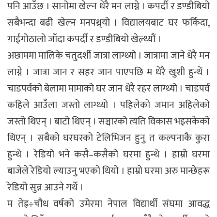
पनि आउँछ । सानोमा खेल्न धेरै मन लाग्ने । कपर्दी र डण्डीबियो
सबैभन्दा बढी खेल्न मनपथ्र्यो । विद्यालयबाट घर फर्किदा,
गाईगोठालो जाँदा कपर्दी र डण्डीबियो खेल्थ्यौं ।
अछाममा मालिके चतुदर्शी जात्रा लाग्थ्यो । जात्रामा जाने धेरै मन
लाग्ने । जात्रा जान र सहर जान पाएपछि म धेरै खुशी हुन्थें ।
चाडपर्वको बेलामा मामाको घर जान धेरै रहर लाग्थ्यो । चाडपर्व
कहिले आउँला जस्तो लाग्थ्यो । पहिलेको जमान अहिलेको
जस्तो थिएन् । बाटो थिएन् । सञ्चारको त्यति विकास भइसकेको
थिएन् । सबैको घरघरको टेलिभिजन हुनु त कल्पनाकै कुरा
हुन्थे । रेडियो भने कसै–कसैको घरमा हुन्थे । हाम्रो घरमा
बाजेले रेडियो ल्याउनु भएको थियो । हाम्रो घरमा अरु मान्छेहरू
रेडियो सुन्न आउने गर्थे ।
म तेह्र÷चौध वर्षको उमेरमा नेपाल विद्यार्थी संघमा आवद्ध